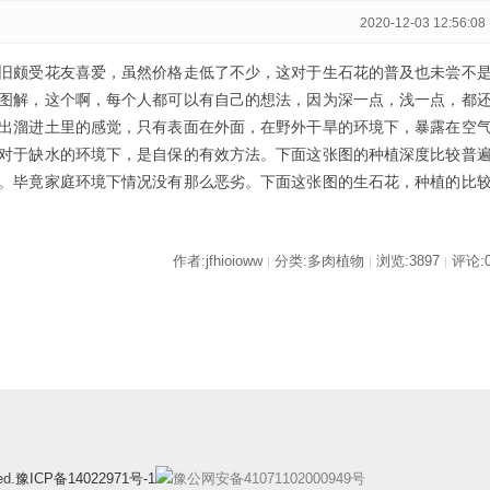
2020-12-03 12:56:08
旧颇受花友喜爱，虽然价格走低了不少，这对于生石花的普及也未尝不
图解，这个啊，每个人都可以有自己的想法，因为深一点，浅一点，都
出溜进土里的感觉，只有表面在外面，在野外干旱的环境下，暴露在空
对于缺水的环境下，是自保的有效方法。下面这张图的种植深度比较普
。毕竟家庭环境下情况没有那么恶劣。下面这张图的生石花，种植的比
作者:jfhioioww
分类:多肉植物
浏览:3897
评论:
|
|
|
ed.
豫ICP备14022971号-1
豫公网安备41071102000949号