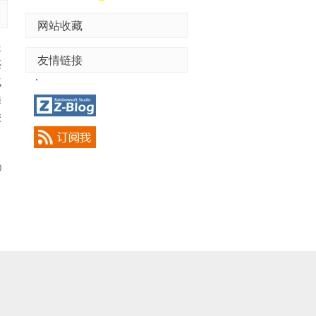
网站收藏
是
友情链接
还
气
遍
较
0