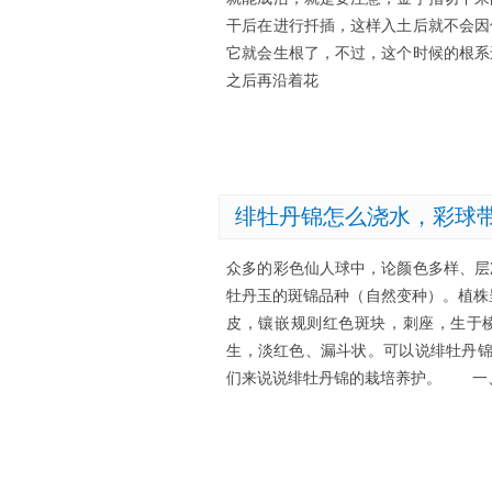
干后在进行扦插，这样入土后就不会因
它就会生根了，不过，这个时候的根系
之后再沿着花
绯牡丹锦怎么浇水，彩球
众多的彩色仙人球中，论颜色多样、层
牡丹玉的斑锦品种（自然变种）。植株呈
皮，镶嵌规则红色斑块，刺座，生于棱
生，淡红色、漏斗状。可以说绯牡丹锦
们来说说绯牡丹锦的栽培养护。 一