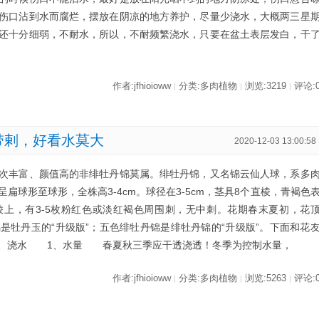
伤口沾到水而腐烂，摆放在阴凉的地方养护，尽量少浇水，大概两三星
还十分细弱，不耐水，所以，不耐频繁浇水，只要在盆土表层发白，干
作者:jfhioioww
分类:多肉植物
浏览:3219
评论:
|
|
|
带剌，好看水莫大
2020-12-03 13:00:58
次丰富、颜值高的非绯牡丹锦莫属。绯牡丹锦，又名锦云仙人球，系多
扁球形至球形，全株高3-4cm。球径在3-5cm，茎具8个直棱，青褐色
上，有3-5枚粉红色或淡红褐色周围刺，无中刺。花期春末夏初，花
是牡丹玉的“升级版”；五色绯牡丹锦是绯牡丹锦的“升级版”。下面和花
、浇水 1、水量 春夏秋三季应干透浇透！冬季为控制水量，
作者:jfhioioww
分类:多肉植物
浏览:5263
评论:
|
|
|