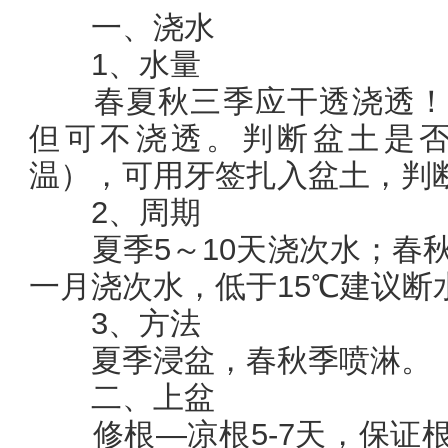
一、浇水
1、水量
春夏秋三季应干透浇透！
但可不浇透。判断盆土是
温），可用牙签扎入盆土，判
2、周期
夏季5～10天浇次水；春秋
一月浇次水，低于15℃建议断
3、方法
夏季浸盆，春秋季喷淋。
二、上盆
修根—凉根5-7天，保证根