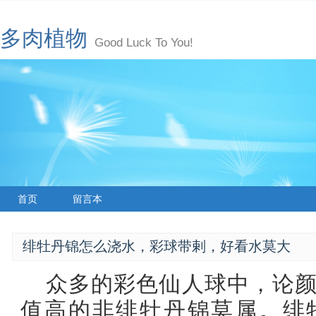
多肉植物
Good Luck To You!
首页
留言本
绯牡丹锦怎么浇水，彩球带剌，好看水莫大
众多的彩色仙人球中，论
值高的非绯牡丹锦莫属。绯